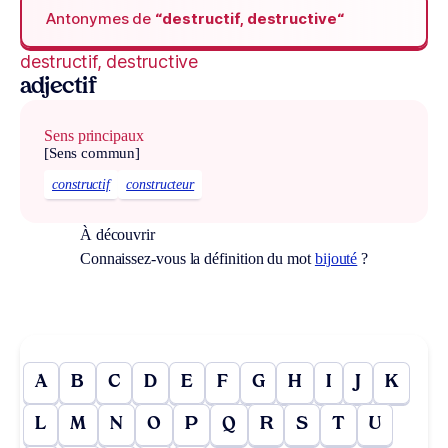
Antonymes de
“destructif, destructive“
destructif, destructive
adjectif
Sens principaux
[Sens commun]
constructif
constructeur
À découvrir
Connaissez-vous la définition du mot
bijouté
?
A
B
C
D
E
F
G
H
I
J
K
L
M
N
O
P
Q
R
S
T
U