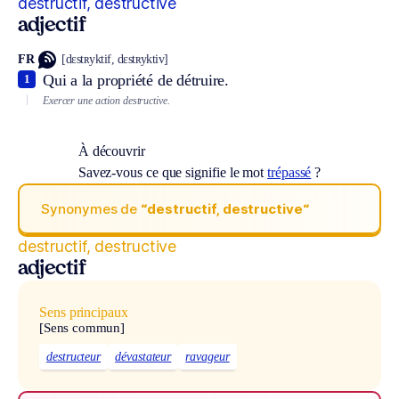
destructif, destructive
adjectif
FR
[dɛstʀyktif, dɛstʀyktiv]
Qui a la propriété de détruire.
1
Exercer une action destructive.
À découvrir
Savez-vous ce que signifie le mot
trépassé
?
Synonymes de
“destructif, destructive“
destructif, destructive
adjectif
Sens principaux
[Sens commun]
destructeur
dévastateur
ravageur