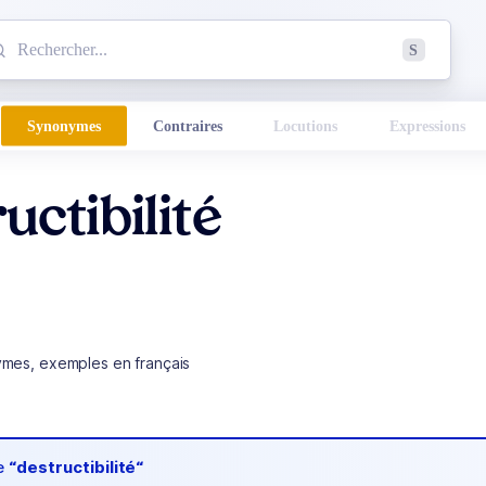
mmencez à chercher un mot dans le dictionnaire :
S
esults found.
Synonymes
Contraires
Locutions
Expressions
uctibilité
ymes, exemples en français
de
“destructibilité“