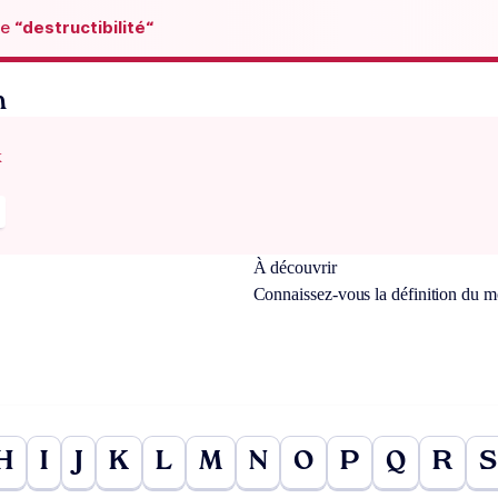
de
“destructibilité“
n
x
À découvrir
Connaissez-vous la définition du 
H
I
J
K
L
M
N
O
P
Q
R
S