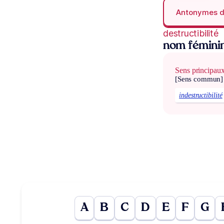
Antonymes 
destructibilité
nom fémini
Sens principau
[Sens commun]
indestructibilité
A
B
C
D
E
F
G