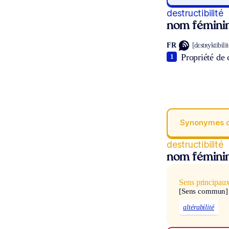
destructibilité
nom fémini
FR
[dɛstʀyktibilit
Propriété de c
1
Synonymes 
destructibilité
nom fémini
Sens principau
[Sens commun]
altérabilité