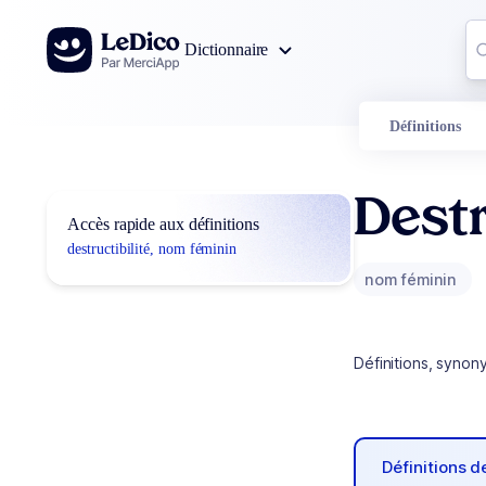
Aller au contenu
Co
Dictionnaire
0
r
Définitions
Destr
Accès rapide aux définitions
destructibilité, nom féminin
nom féminin
Définitions, synon
Définitions 