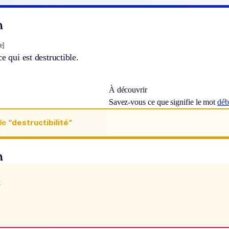
n
e]
e qui est destructible.
À découvrir
Savez-vous ce que signifie le mot
déb
de
“destructibilité“
n
x