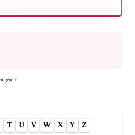
mot
gène
?
T
U
V
W
X
Y
Z