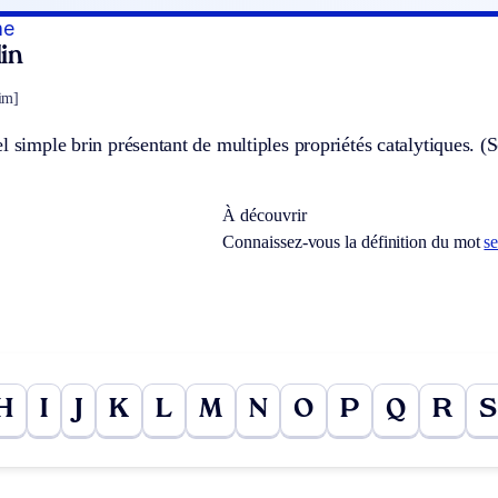
me
in
im]
l simple brin présentant de multiples propriétés catalytiques. (
À découvrir
Connaissez-vous la définition du mot
s
H
I
J
K
L
M
N
O
P
Q
R
S