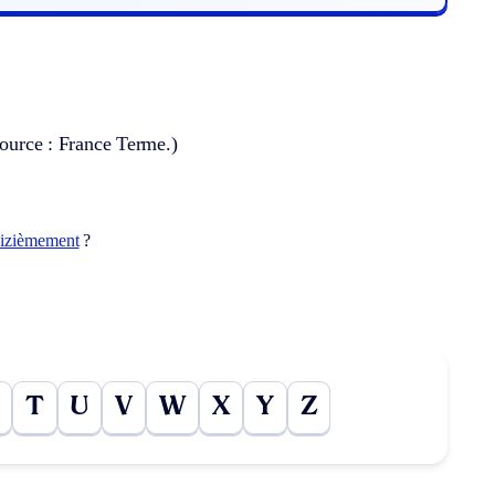
Source : France Terme.)
eizièmement
?
T
U
V
W
X
Y
Z