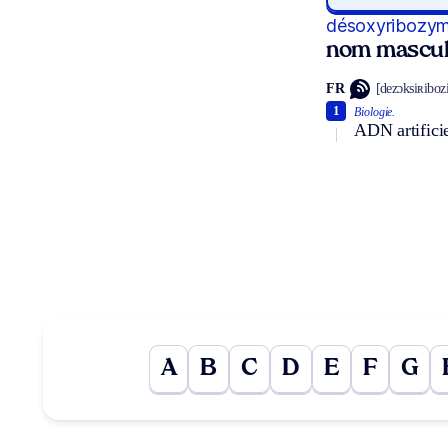
désoxyribozy
nom mascul
FR
[dezɔksiʀiboz
1
Biologie.
ADN artificie
A
B
C
D
E
F
G