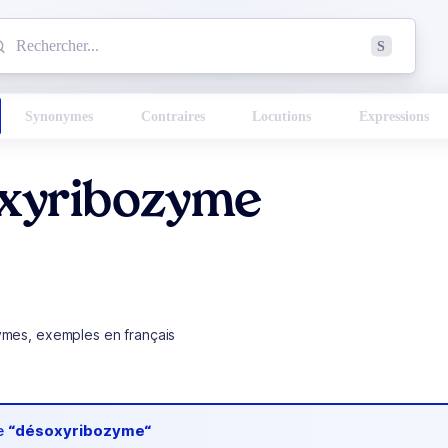
mmencez à chercher un mot dans le dictionnaire :
S
esults found.
Synonymes
Contraires
Locutions
Expressions
xyribozyme
ymes, exemples en français
de
“désoxyribozyme“