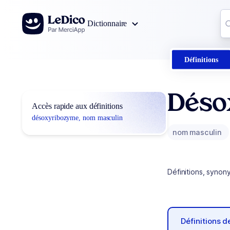
Aller au contenu
Co
Dictionnaire
0
r
Définitions
Déso
Accès rapide aux définitions
désoxyribozyme, nom masculin
nom masculin
Définitions, synon
Définitions 