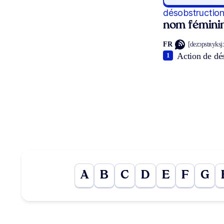
désobstructio
nom fémini
FR
[dezɔpstʀyksjɔ
Action de dés
1
A
B
C
D
E
F
G