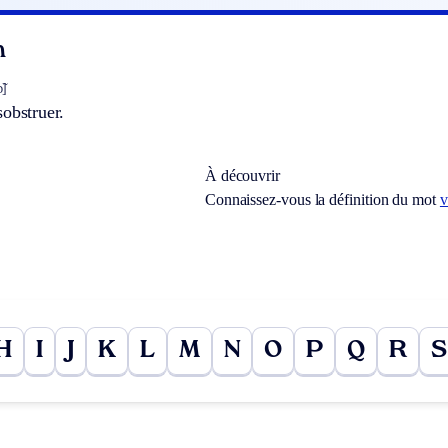
n
n
̃]
obstruer.
À découvrir
Connaissez-vous la définition du mot
v
H
I
J
K
L
M
N
O
P
Q
R
S