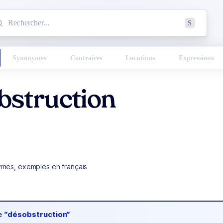
mmencez à chercher un mot dans le dictionnaire :
S
esults found.
Synonymes
Contraires
Locutions
Expressions
bstruction
ymes, exemples en français
de
“désobstruction“