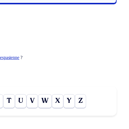
espasienne
?
T
U
V
W
X
Y
Z