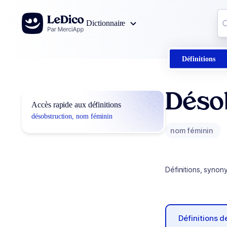
Aller au contenu
Co
Dictionnaire
0
r
Définitions
Déso
Accès rapide aux définitions
désobstruction, nom féminin
nom féminin
Définitions, synon
Définitions 