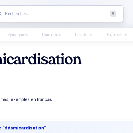
mmencez à chercher un mot dans le dictionnaire :
S
esults found.
Synonymes
Contraires
Locutions
Expressions
icardisation
ymes, exemples en français
de
“désmicardisation“