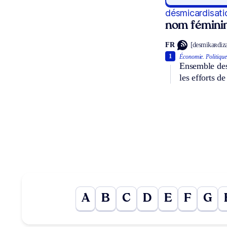
désmicardisati
nom fémini
FR
[desmikaʀdizas
1
Économie.
Politique
Ensemble des 
les efforts d
A
B
C
D
E
F
G