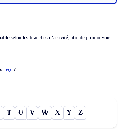
ble selon les branches d’activité, afin de promouvoir
.
mot
reçu
?
T
U
V
W
X
Y
Z