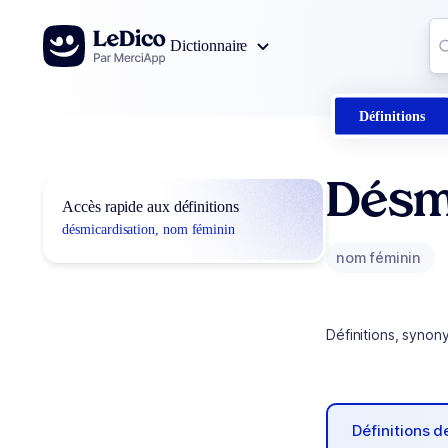
Aller au contenu
Co
Dictionnaire
0
r
Définitions
Désm
Accès rapide aux définitions
désmicardisation, nom féminin
nom féminin
Définitions, synon
Définitions 