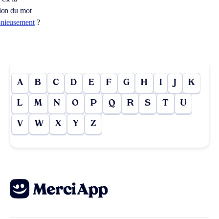
tion du mot
onieusement
?
A
B
C
D
E
F
G
H
I
J
K
L
M
N
O
P
Q
R
S
T
U
V
W
X
Y
Z