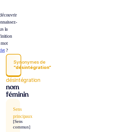
découvrir
nnaissez-
us la
inition
 mot
ifet
?
Synonymes de
“désintégration“
désintégration
nom
féminin
Sens
principaux
[Sens
commun]