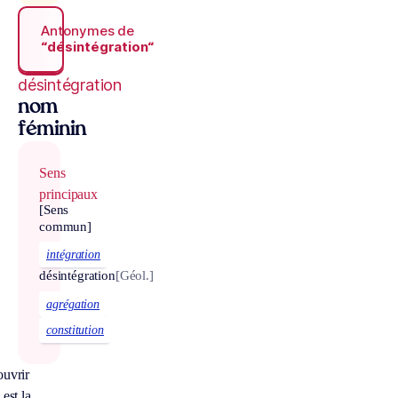
Antonymes de
“désintégration“
désintégration
nom
féminin
Sens
principaux
[Sens
commun]
intégration
désintégration
[Géol.]
agrégation
constitution
uvrir
est la