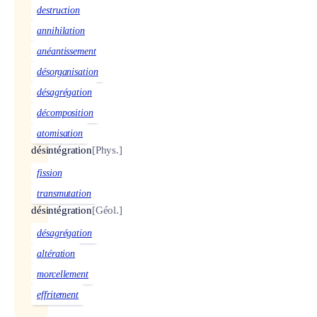
destruction
annihilation
anéantissement
désorganisation
désagrégation
décomposition
atomisation
désintégration
[Phys.]
fission
transmutation
désintégration
[Géol.]
désagrégation
altération
morcellement
effritement