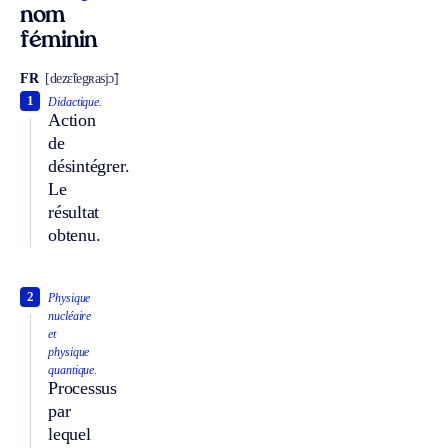
nom
féminin
FR
[dezɛ̃tegʀasjɔ̃]
1
Didactique.
Action
de
désintégrer.
Le
résultat
obtenu.
2
Physique
nucléaire
et
physique
quantique.
Processus
par
lequel