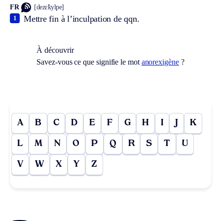
FR
[dezɛ̃kylpe]
Mettre fin à l’inculpation de qqn.
1
À découvrir
Savez-vous ce que signifie le mot
anorexigène
?
A
B
C
D
E
F
G
H
I
J
K
L
M
N
O
P
Q
R
S
T
U
V
W
X
Y
Z