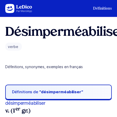
Aller au contenu
Définitions
Désimperméabilis
verbe
Définitions, synonymes, exemples en français
Définitions de
“désimperméabiliser“
désimperméabiliser
er
v. (1
gr.)