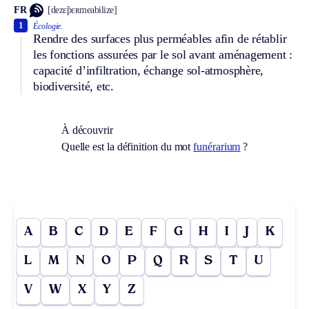
FR
[dezɛ̃pɛʀmeabilize]
1
Écologie.
Rendre des surfaces plus perméables afin de rétablir
les fonctions assurées par le sol avant aménagement :
capacité d’infiltration, échange sol-atmosphère,
biodiversité, etc.
À découvrir
Quelle est la définition du mot
funérarium
?
A
B
C
D
E
F
G
H
I
J
K
L
M
N
O
P
Q
R
S
T
U
V
W
X
Y
Z