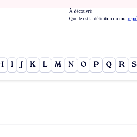
À découvrir
Quelle est la définition du mot
repré
H
I
J
K
L
M
N
O
P
Q
R
S