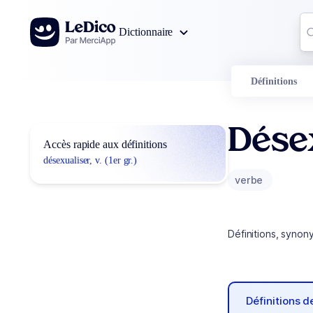
Aller au contenu
Co
Dictionnaire
0
r
Définitions
Dése
Accès rapide aux définitions
désexualiser, v. (1er gr.)
verbe
Définitions, synon
Définitions 