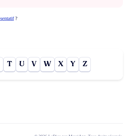
sentatif
?
T
U
V
W
X
Y
Z