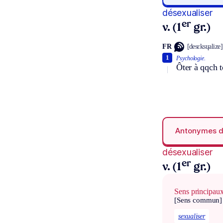
désexualiser
er
v. (1
gr.)
FR
[desɛksɥalize]
1
Psychologie.
Ôter à qqch t
Antonymes 
désexualiser
er
v. (1
gr.)
Sens principau
[Sens commun]
sexualiser