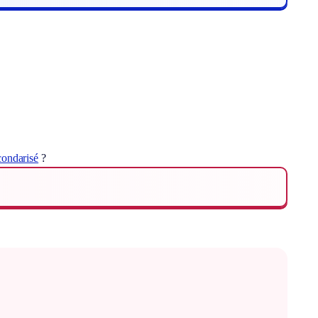
condarisé
?