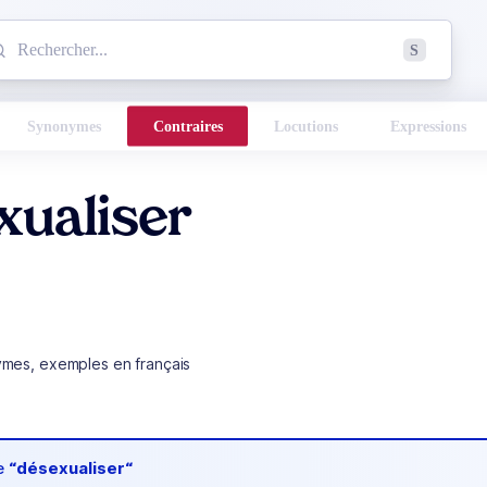
mmencez à chercher un mot dans le dictionnaire :
S
esults found.
Synonymes
Contraires
Locutions
Expressions
xualiser
ymes, exemples en français
de
“désexualiser“