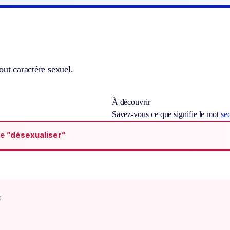
out caractère sexuel.
À découvrir
Savez-vous ce que signifie le mot
se
de
“désexualiser“
x