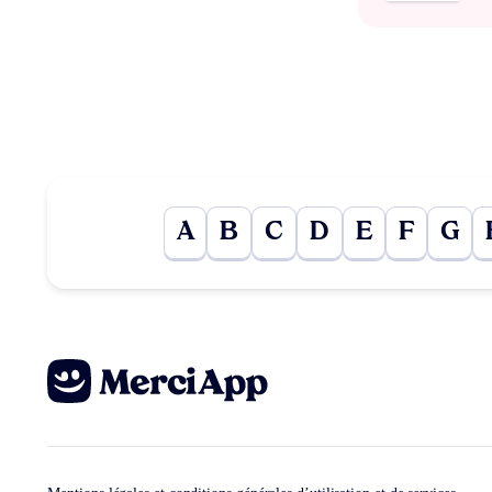
A
B
C
D
E
F
G