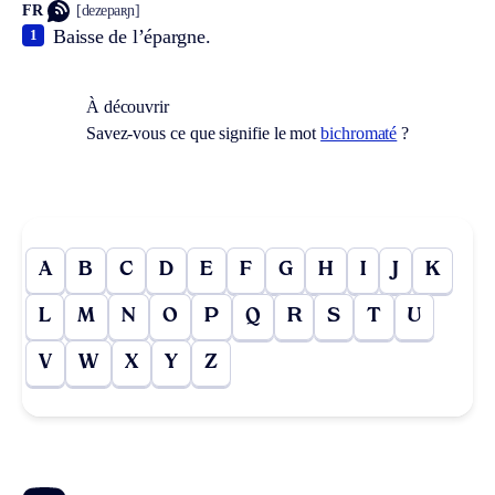
FR
[dezepaʀɲ]
Baisse de l’épargne.
1
À découvrir
Savez-vous ce que signifie le mot
bichromaté
?
A
B
C
D
E
F
G
H
I
J
K
L
M
N
O
P
Q
R
S
T
U
V
W
X
Y
Z