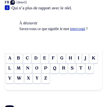
FR
[deʀeɛl]
Qui n’a plus de rapport avec le réel.
1
À découvrir
Savez-vous ce que signifie le mot
intercostal
?
A
B
C
D
E
F
G
H
I
J
K
L
M
N
O
P
Q
R
S
T
U
V
W
X
Y
Z