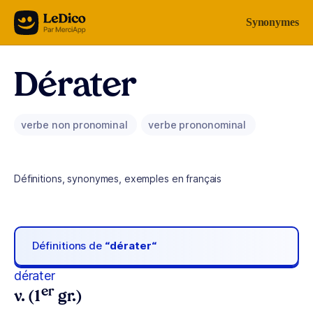
Aller au contenu
Synonymes
Dérater
verbe non pronominal
verbe prononominal
Définitions, synonymes, exemples en français
Définitions de
“dérater“
dérater
er
v. (1
gr.)