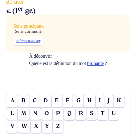
dérater
er
v. (1
gr.)
Sens principaux
[Sens commun]
splénectomiser
À découvrir
Quelle est la définition du mot
brunante
?
A
B
C
D
E
F
G
H
I
J
K
L
M
N
O
P
Q
R
S
T
U
V
W
X
Y
Z