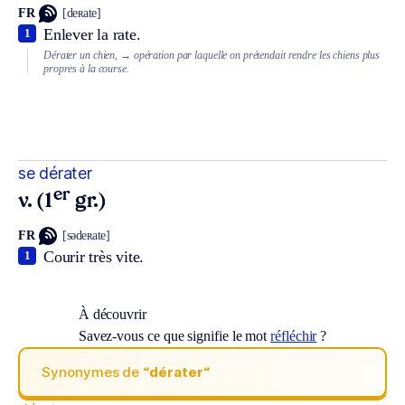
FR
[deʀate]
Enlever la rate.
1
Dérater un chien,
→ opération par laquelle on prétendait rendre les chiens plus
propres à la course.
se dérater
er
v. (1
gr.)
FR
[sədeʀate]
Courir très vite.
1
À découvrir
Savez-vous ce que signifie le mot
réfléchir
?
Synonymes de
“dérater“