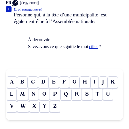
FR
[depytemɛʀ]
1
Droit constitutionnel.
Personne qui, à la tête d’une municipalité, est
également élue à l’Assemblée nationale.
À découvrir
Savez-vous ce que signifie le mot
ciller
?
A
B
C
D
E
F
G
H
I
J
K
L
M
N
O
P
Q
R
S
T
U
V
W
X
Y
Z