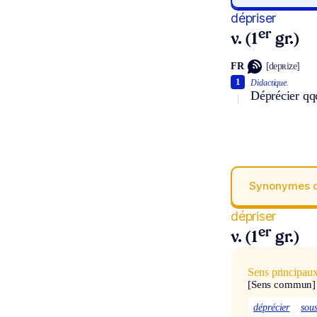
dépriser
er
v. (1
gr.)
FR
[depʀize]
1
Didactique.
Déprécier qq
Synonymes 
dépriser
er
v. (1
gr.)
Sens principau
[Sens commun]
déprécier
sou