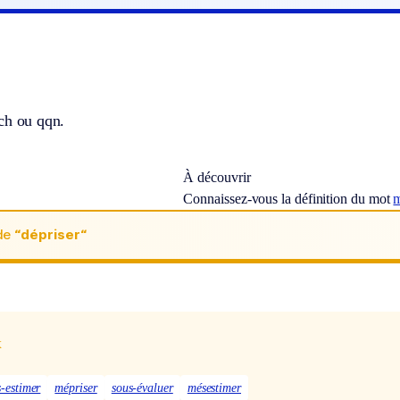
ch ou qqn.
À découvrir
Connaissez-vous la définition du mot
m
de
“dépriser“
x
s-estimer
mépriser
sous-évaluer
mésestimer