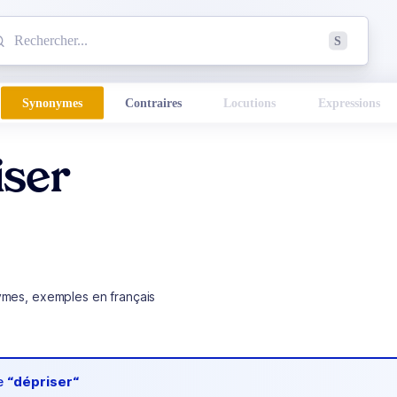
mmencez à chercher un mot dans le dictionnaire :
S
esults found.
Synonymes
Contraires
Locutions
Expressions
iser
ymes, exemples en français
de
“dépriser“