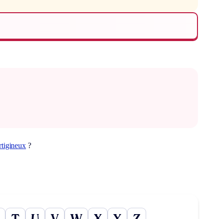
rtigineux
?