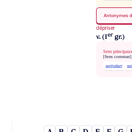
Antonymes 
dépriser
er
v. (1
gr.)
Sens principau
[Sens commun]
surévaluer
sur