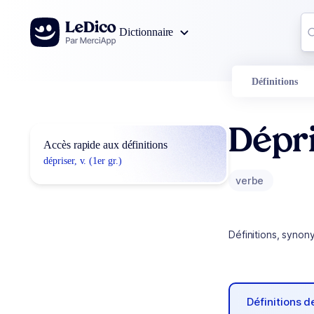
Aller au contenu
Co
Dictionnaire
0
r
Définitions
Dépr
Accès rapide aux définitions
dépriser, v. (1er gr.)
verbe
Définitions, synon
Définitions 