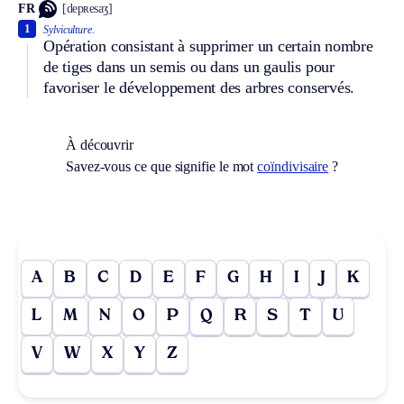
FR
[depʀesaʒ]
1
Sylviculture.
Opération consistant à supprimer un certain nombre
de tiges dans un semis ou dans un gaulis pour
favoriser le développement des arbres conservés.
À découvrir
Savez-vous ce que signifie le mot
coïndivisaire
?
A
B
C
D
E
F
G
H
I
J
K
L
M
N
O
P
Q
R
S
T
U
V
W
X
Y
Z