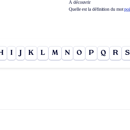
À découvrir
Quelle est la définition du mot
po
H
I
J
K
L
M
N
O
P
Q
R
S