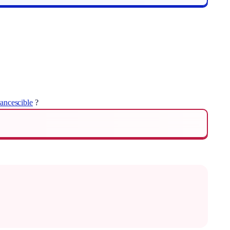
rancescible
?