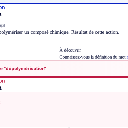
on
n
jɔ̃]
polymériser un composé chimique. Résultat de cette action.
À découvrir
Connaissez-vous la définition du mot
de
“dépolymérisation“
on
n
x