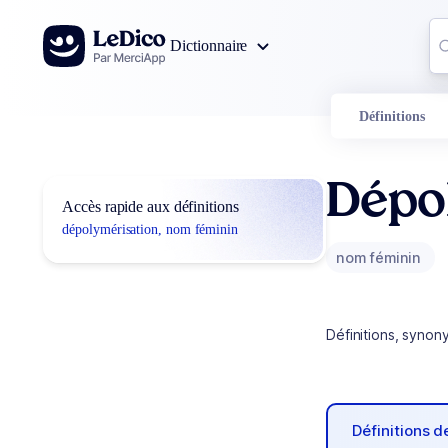
Aller au contenu
Co
Dictionnaire
0
r
Définitions
Dépo
Accès rapide aux définitions
dépolymérisation, nom féminin
nom féminin
Définitions, synon
Définitions 