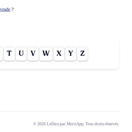
ivrade
?
T
U
V
W
X
Y
Z
© 2026 LeDico par MerciApp. Tous droits réservés.