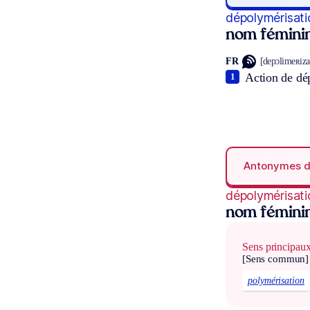
dépolymérisati
nom fémini
FR
[depɔlimeʀizas
Action de dé
1
Antonymes 
dépolymérisati
nom fémini
Sens principau
[Sens commun]
polymérisation