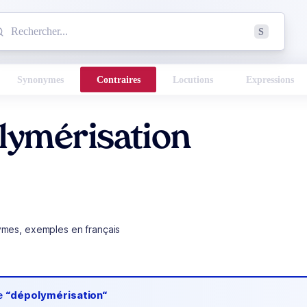
mmencez à chercher un mot dans le dictionnaire :
S
esults found.
Synonymes
Contraires
Locutions
Expressions
lymérisation
ymes, exemples en français
de
“dépolymérisation“