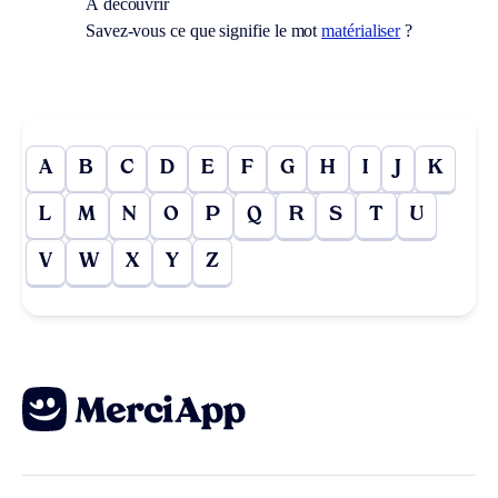
À découvrir
Savez-vous ce que signifie le mot
matérialiser
?
A
B
C
D
E
F
G
H
I
J
K
L
M
N
O
P
Q
R
S
T
U
V
W
X
Y
Z