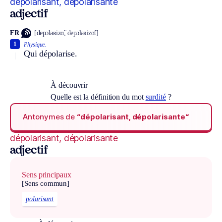
dépolarisant, dépolarisante
adjectif
FR
[depɔlaʀizɑ̃, depɔlaʀizɑ̃t]
1
Physique.
Qui dépolarise.
À découvrir
Quelle est la définition du mot
surdité
?
Antonymes de
“dépolarisant, dépolarisante“
dépolarisant, dépolarisante
adjectif
Sens principaux
[Sens commun]
polarisant