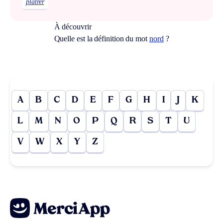
plâtrer
À découvrir
Quelle est la définition du mot
nord
?
A
B
C
D
E
F
G
H
I
J
K
L
M
N
O
P
Q
R
S
T
U
V
W
X
Y
Z