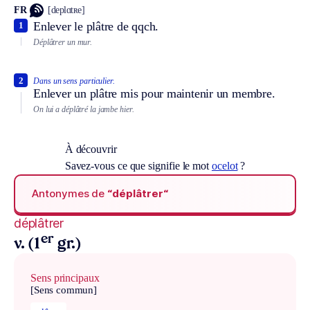
FR
[deplɑtʀe]
Enlever le plâtre de qqch.
1
Déplâtrer un mur.
2
Dans un sens particulier.
Enlever un plâtre mis pour maintenir un membre.
On lui a déplâtré la jambe hier.
À découvrir
Savez-vous ce que signifie le mot
ocelot
?
Antonymes de
“déplâtrer“
déplâtrer
er
v. (1
gr.)
Sens principaux
[Sens commun]