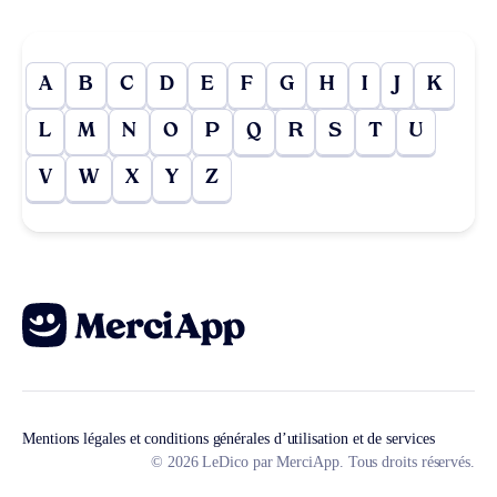
A
B
C
D
E
F
G
H
I
J
K
L
M
N
O
P
Q
R
S
T
U
V
W
X
Y
Z
Mentions légales et conditions générales d’utilisation et de services
© 2026 LeDico par MerciApp. Tous droits réservés.