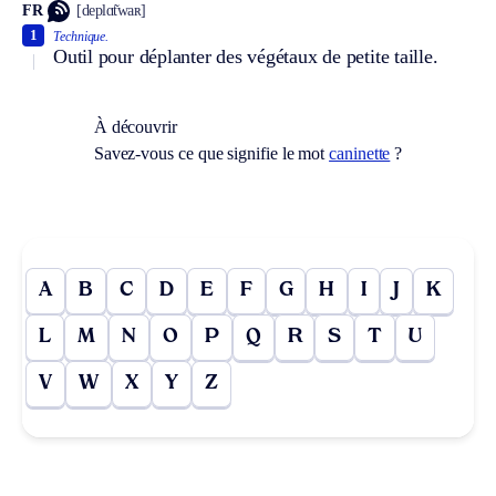
FR
[deplɑ̃twaʀ]
1
Technique.
Outil pour déplanter des végétaux de petite taille.
À découvrir
Savez-vous ce que signifie le mot
caninette
?
A
B
C
D
E
F
G
H
I
J
K
L
M
N
O
P
Q
R
S
T
U
V
W
X
Y
Z