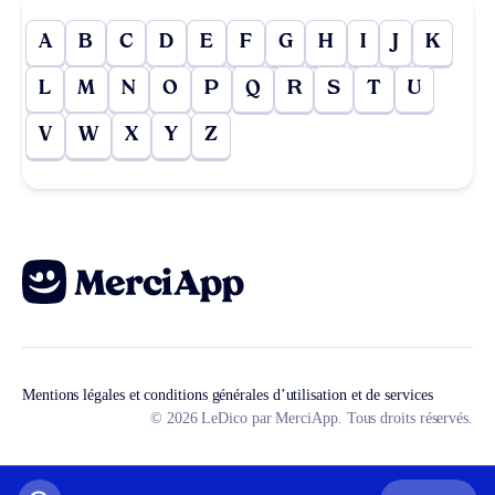
A
B
C
D
E
F
G
H
I
J
K
L
M
N
O
P
Q
R
S
T
U
V
W
X
Y
Z
Mentions légales et conditions générales d’utilisation et de services
© 2026 LeDico par MerciApp. Tous droits réservés.