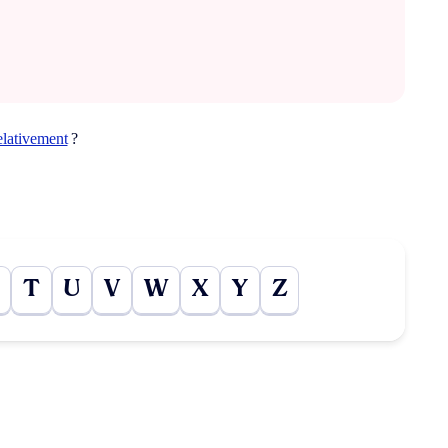
elativement
?
T
U
V
W
X
Y
Z