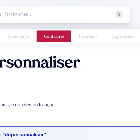
mmencez à chercher un mot dans le dictionnaire :
S
esults found.
Synonymes
Contraires
Locutions
Expressions
rsonnaliser
ymes, exemples en français
de
“dépersonnaliser“