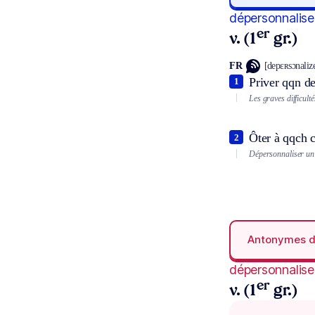
dépersonnalise
er
v. (1
gr.)
FR
[depɛʀsɔnaliz
Priver qqn de
1
Les graves difficult
Ôter à qqch c
2
Dépersonnaliser un
Antonymes 
dépersonnalise
er
v. (1
gr.)