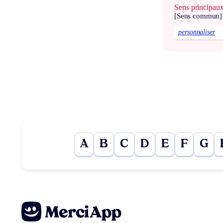
Sens principau
[Sens commun]
personnaliser
A
B
C
D
E
F
G