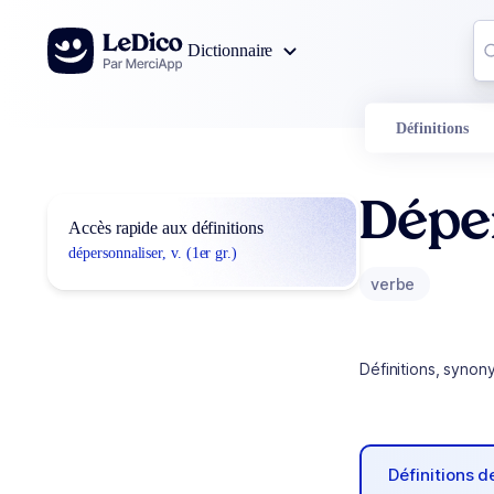
Aller au contenu
Co
Dictionnaire
0
r
Définitions
Dépe
Accès rapide aux définitions
dépersonnaliser, v. (1er gr.)
verbe
Définitions, synon
Définitions 