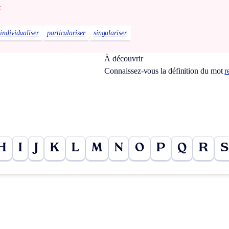
x
individualiser
particulariser
singulariser
À découvrir
Connaissez-vous la définition du mot
r
H
I
J
K
L
M
N
O
P
Q
R
S