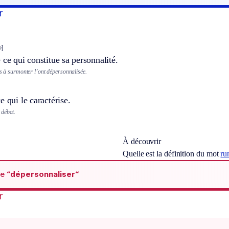
r
e]
 ce qui constitue sa personnalité.
és à surmonter l’ont dépersonnalisée.
e qui le caractérise.
 débat.
À découvrir
Quelle est la définition du mot
ru
de
“dépersonnaliser“
r