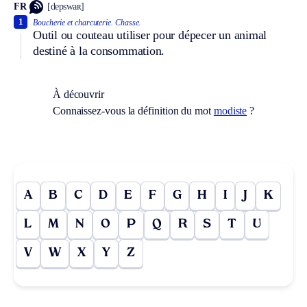
FR
[depswaʀ]
1
Boucherie et charcuterie.
Chasse.
Outil ou couteau utiliser pour dépecer un animal
destiné à la consommation.
À découvrir
Connaissez-vous la définition du mot
modiste
?
A
B
C
D
E
F
G
H
I
J
K
L
M
N
O
P
Q
R
S
T
U
V
W
X
Y
Z