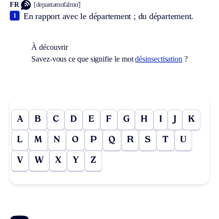
FR
[depaʀtəmɑ̃talmɑ̃]
En rapport avec le département ; du département.
1
À découvrir
Savez-vous ce que signifie le mot
désinsectisation
?
A
B
C
D
E
F
G
H
I
J
K
L
M
N
O
P
Q
R
S
T
U
V
W
X
Y
Z