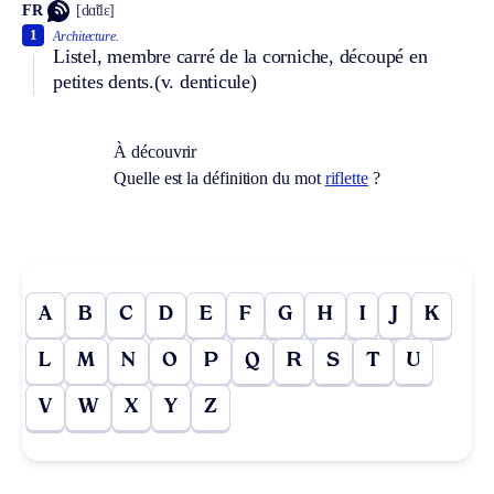
FR
[dɑ̃tlɛ]
1
Architecture.
Listel, membre carré de la corniche, découpé en
petites dents.
(v. denticule)
À découvrir
Quelle est la définition du mot
riflette
?
A
B
C
D
E
F
G
H
I
J
K
L
M
N
O
P
Q
R
S
T
U
V
W
X
Y
Z