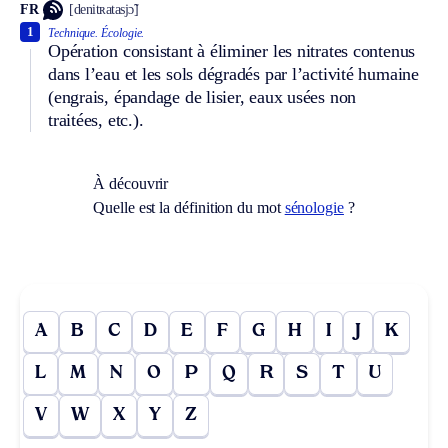
FR
[denitʀatasjɔ̃]
1
Technique.
Écologie.
Opération consistant à éliminer les nitrates contenus
dans l’eau et les sols dégradés par l’activité humaine
(engrais, épandage de lisier, eaux usées non
traitées, etc.).
À découvrir
Quelle est la définition du mot
sénologie
?
A
B
C
D
E
F
G
H
I
J
K
L
M
N
O
P
Q
R
S
T
U
V
W
X
Y
Z