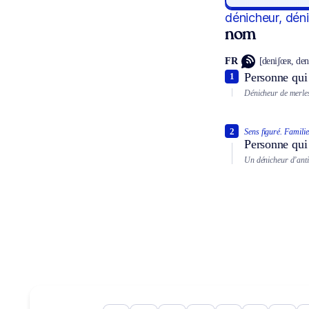
dénicheur, dén
nom
FR
[deniʃœʀ, den
Personne qui 
1
Dénicheur de merles
2
Sens figuré.
Familie
Personne qui 
Un dénicheur d’anti