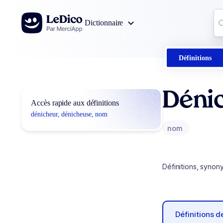
Aller au contenu
Co
Dictionnaire
0
r
Définitions
Déni
Accès rapide aux définitions
dénicheur, dénicheuse, nom
nom
Définitions, synon
Définitions 