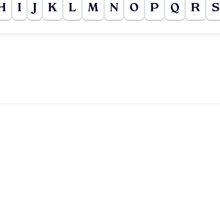
H
I
J
K
L
M
N
O
P
Q
R
S