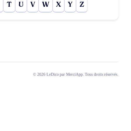
T
U
V
W
X
Y
Z
© 2026 LeDico par MerciApp. Tous droits réservés.