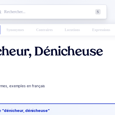
mmencez à chercher un mot dans le dictionnaire :
S
esults found.
Synonymes
Contraires
Locutions
Expressions
cheur, Dénicheuse
ymes, exemples en français
de
“dénicheur, dénicheuse“