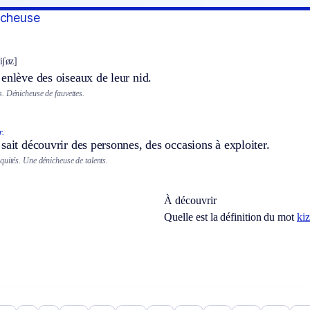
icheuse
iʃøz]
enlève des oiseaux de leur nid.
. Dénicheuse de fauvettes.
r.
sait découvrir des personnes, des occasions à exploiter.
quités. Une dénicheuse de talents.
À découvrir
Quelle est la définition du mot
ki