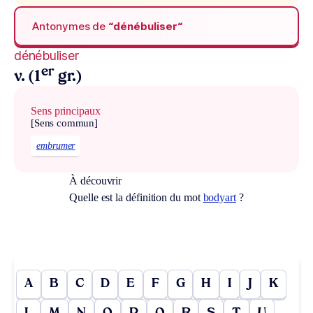
Antonymes de
“dénébuliser“
dénébuliser
er
v. (1
gr.)
Sens principaux
[Sens commun]
embrumer
À découvrir
Quelle est la définition du mot
bodyart
?
A
B
C
D
E
F
G
H
I
J
K