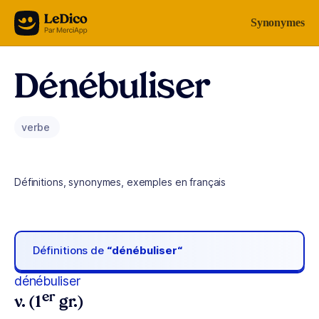
Aller au contenu
Synonymes
Dénébuliser
verbe
Définitions, synonymes, exemples en français
Définitions de
“dénébuliser“
dénébuliser
er
v. (1
gr.)