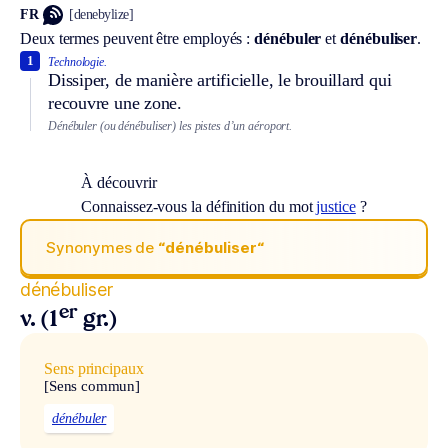
FR
[denebylize]
Deux termes peuvent être employés :
dénébuler
et
dénébuliser
.
1
Technologie.
Dissiper, de manière artificielle, le brouillard qui
recouvre une zone.
Dénébuler (ou dénébuliser) les pistes d’un aéroport.
À découvrir
Connaissez-vous la définition du mot
justice
?
Synonymes de
“dénébuliser“
dénébuliser
er
v. (1
gr.)
Sens principaux
[Sens commun]
dénébuler