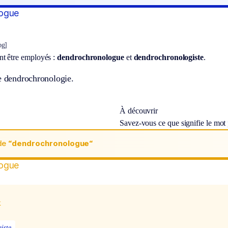
ogue
ɔg]
t être employés :
dendrochronologue
et
dendrochronologiste
.
de dendrochronologie.
À découvrir
Savez-vous ce que signifie le mot
de
“dendrochronologue“
ogue
x
iste