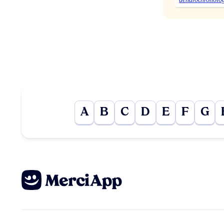
A
B
C
D
E
F
G