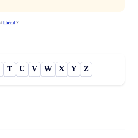
ot
libéral
?
T
U
V
W
X
Y
Z