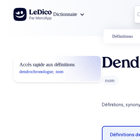
Aller au contenu
Co
Dictionnaire
0
r
Définitions
Dend
Accès rapide aux définitions
dendrochronologue, nom
nom
Définitions, synon
Définitions 