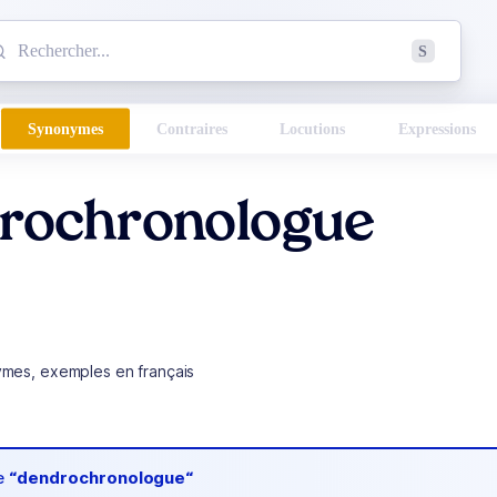
mmencez à chercher un mot dans le dictionnaire :
S
esults found.
Synonymes
Contraires
Locutions
Expressions
rochronologue
ymes, exemples en français
de
“dendrochronologue“