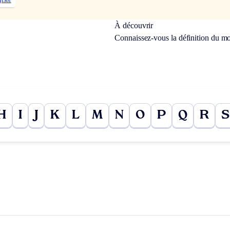
À découvrir
Connaissez-vous la définition du m
H
I
J
K
L
M
N
O
P
Q
R
S