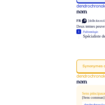
dendrochronol
nom
FR
[dɑ̃dʀɔkʀɔnɔl
Deux termes peuven
1
Paléontologie.
Spécialiste 
Synonymes 
dendrochronol
nom
Sens principau
[Sens commun]
dendrochronolog