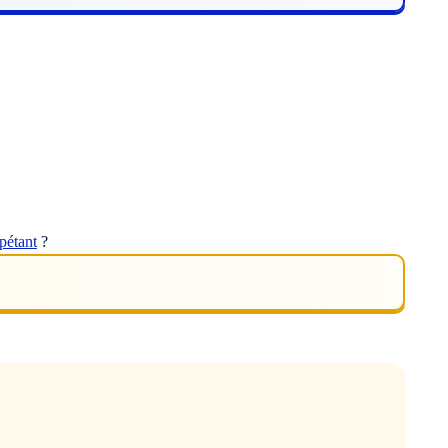
pétant
?