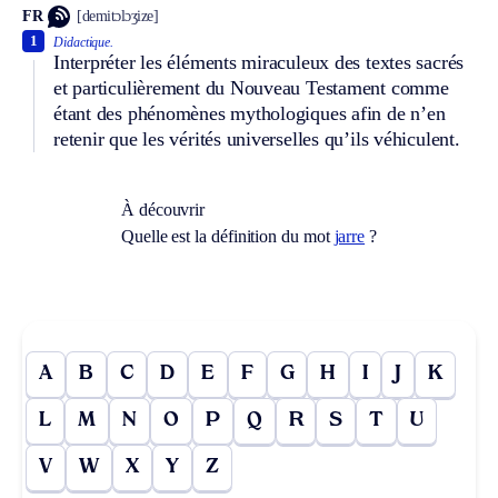
FR
[demitɔlɔʒize]
1
Didactique.
Interpréter les éléments miraculeux des textes sacrés
et particulièrement du Nouveau Testament comme
étant des phénomènes mythologiques afin de n’en
retenir que les vérités universelles qu’ils véhiculent.
À découvrir
Quelle est la définition du mot
jarre
?
A
B
C
D
E
F
G
H
I
J
K
L
M
N
O
P
Q
R
S
T
U
V
W
X
Y
Z