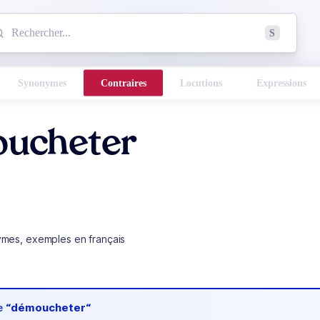
mmencez à chercher un mot dans le dictionnaire :
S
esults found.
Synonymes
Contraires
Locutions
Expressions
ucheter
ymes, exemples en français
de
“démoucheter“