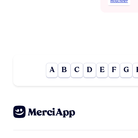
moucheter
A
B
C
D
E
F
G