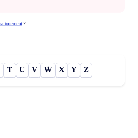
matiquement
?
T
U
V
W
X
Y
Z