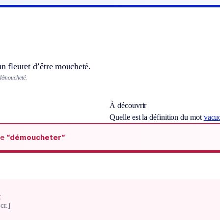
un fleuret d’être moucheté.
 démoucheté.
À découvrir
Quelle est la définition du mot
vacuo
de
“démoucheter“
x
cr.]