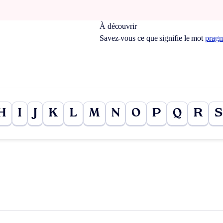
À découvrir
Savez-vous ce que signifie le mot
prag
H
I
J
K
L
M
N
O
P
Q
R
S