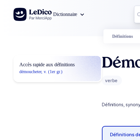
Aller au contenu
Co
Dictionnaire
0
r
Définitions
Démo
Accès rapide aux définitions
démoucheter, v. (1er gr.)
verbe
Définitions, synon
Définitions 