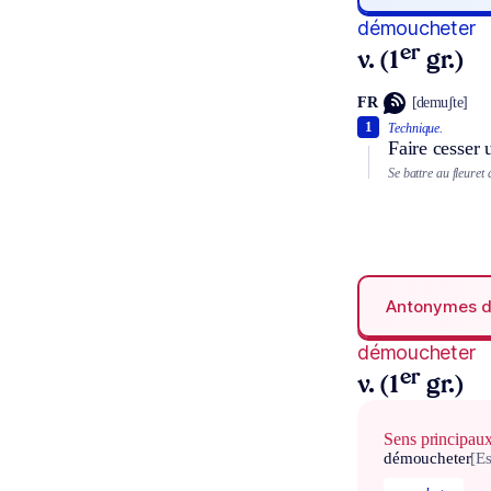
démoucheter
er
v. (1
gr.)
FR
[demuʃte]
1
Technique.
Faire cesser 
Se battre au fleuret
Antonymes 
démoucheter
er
v. (1
gr.)
Sens principau
démoucheter
[Es