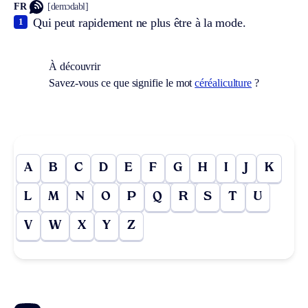
FR
[demɔdabl]
Qui peut rapidement ne plus être à la mode.
1
À découvrir
Savez-vous ce que signifie le mot
céréaliculture
?
A
B
C
D
E
F
G
H
I
J
K
L
M
N
O
P
Q
R
S
T
U
V
W
X
Y
Z