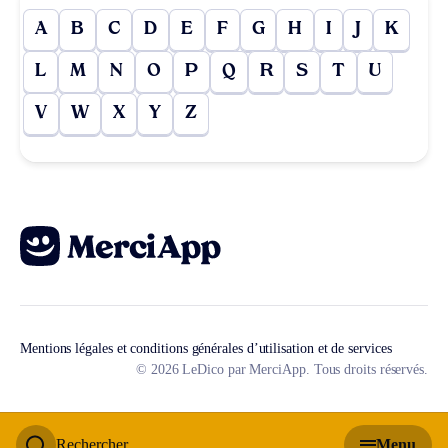
A
B
C
D
E
F
G
H
I
J
K
L
M
N
O
P
Q
R
S
T
U
V
W
X
Y
Z
Mentions légales et conditions générales d’utilisation et de services
© 2026 LeDico par MerciApp. Tous droits réservés.
Rechercher
Menu