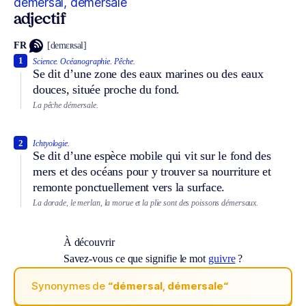
démersal, démersale
adjectif
FR
[demɛʀsal]
1
Science.
Océanographie.
Pêche.
Se dit d’une zone des eaux marines ou des eaux
douces, située proche du fond.
La pêche démersale.
2
Ichtyologie.
Se dit d’une espèce mobile qui vit sur le fond des
mers et des océans pour y trouver sa nourriture et
remonte ponctuellement vers la surface.
La dorade, le merlan, la morue et la plie sont des poissons démersaux.
À découvrir
Savez-vous ce que signifie le mot
guivre
?
Synonymes de
“démersal, démersale“