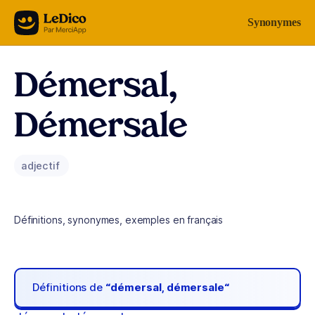
Aller au contenu
Synonymes
Démersal,
Démersale
adjectif
Définitions, synonymes, exemples en français
Définitions de
“démersal, démersale“