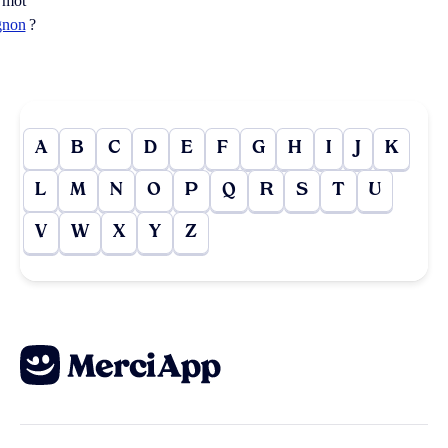
 mot
gnon
?
A
B
C
D
E
F
G
H
I
J
K
L
M
N
O
P
Q
R
S
T
U
V
W
X
Y
Z