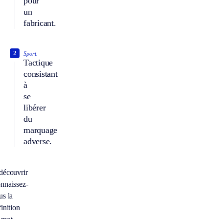
pour
un
fabricant.
2
Sport.
Tactique
consistant
à
se
libérer
du
marquage
adverse.
découvrir
nnaissez-
us la
inition