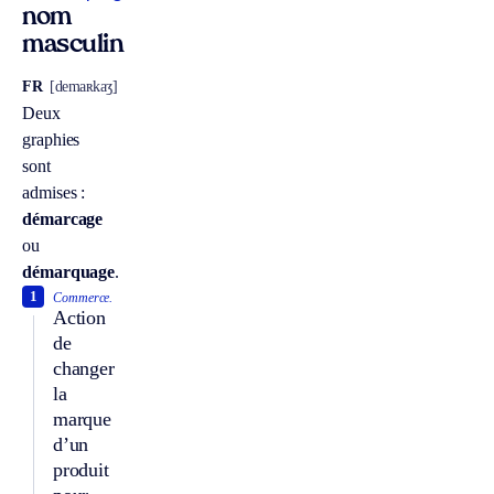
nom
masculin
FR
[demaʀkaʒ]
Deux
graphies
sont
admises :
démarcage
ou
démarquage
.
1
Commerce.
Action
de
changer
la
marque
d’un
produit