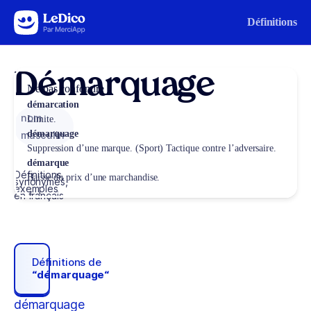
Aller au contenu
Définitions
Démarquage
Ne pas confondre
démarcation
nom
Limite.
démarquage
masculin
Suppression d’une marque. (Sport) Tactique contre l’adversaire.
démarque
Définitions,
Baisse du prix d’une marchandise.
synonymes,
exemples
en français
Définitions de
“démarquage“
démarquage