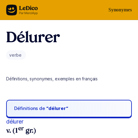
Aller au contenu
Synonymes
Délurer
verbe
Définitions, synonymes, exemples en français
Définitions de
“délurer“
délurer
er
v. (1
gr.)