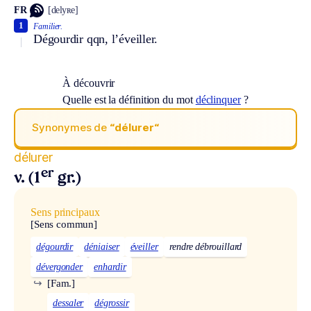
FR
[delyʀe]
1
Familier.
Dégourdir qqn, l’éveiller.
À découvrir
Quelle est la définition du mot
déclinquer
?
Synonymes de
“délurer“
délurer
er
v. (1
gr.)
Sens principaux
[Sens commun]
dégourdir
déniaiser
éveiller
rendre débrouillard
dévergonder
enhardir
↪
[Fam.]
dessaler
dégrossir