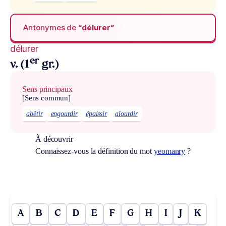
Antonymes de
“délurer“
délurer
er
v. (1
gr.)
Sens principaux
[Sens commun]
abêtir
engourdir
épaissir
alourdir
À découvrir
Connaissez-vous la définition du mot
yeomanry
?
A
B
C
D
E
F
G
H
I
J
K