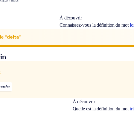
et de l’Indus.
À découvrir
Connaissez-vous la définition du mot
l
de
“delta“
in
x
ouche
À découvrir
Quelle est la définition du mot
tr