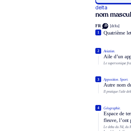
delta
nom mascul
FR
[dɛlta]
Quatrième let
1
2
Aviation.
Aile d’un app
Le supersonique fran
3
Apposition.
Sport.
Autre nom du
Il pratique l’aile del
4
Géographie.
Espace de ter
fleuve, l’ont
Le delta du Nil, du 