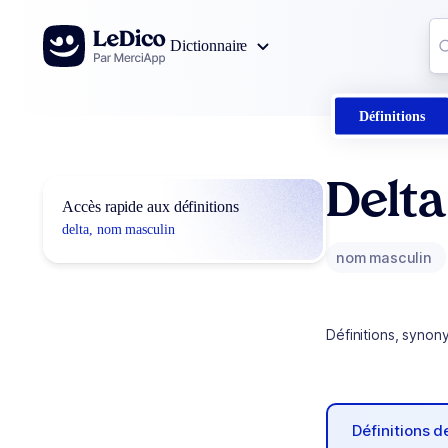
Aller au contenu
Co
Dictionnaire
0
r
Définitions
Delta
Accès rapide aux définitions
delta, nom masculin
nom masculin
Définitions, synon
Définitions 