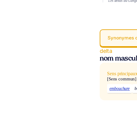
Les deltas du Gange 
Synonymes 
delta
nom mascul
Sens principau
[Sens commun]
embouchure
b