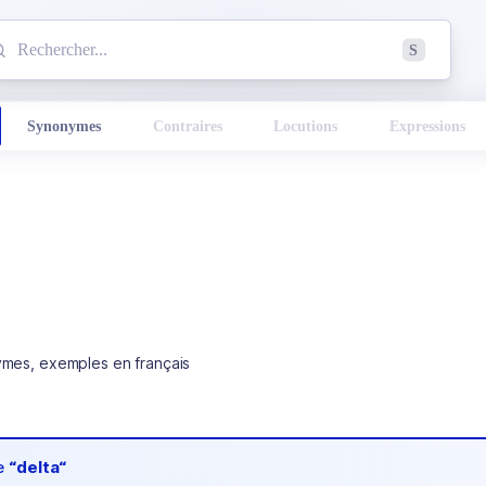
mmencez à chercher un mot dans le dictionnaire :
S
esults found.
Synonymes
Contraires
Locutions
Expressions
ymes, exemples en français
de
“delta“