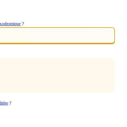
oxodromique
?
ilitère
?