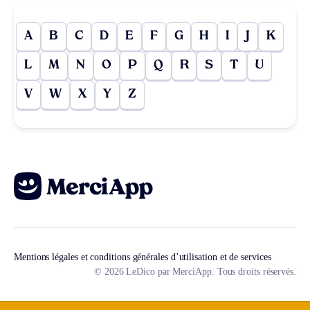
A
B
C
D
E
F
G
H
I
J
K
L
M
N
O
P
Q
R
S
T
U
V
W
X
Y
Z
Mentions légales et conditions générales d’utilisation et de services
© 2026 LeDico par MerciApp. Tous droits réservés.