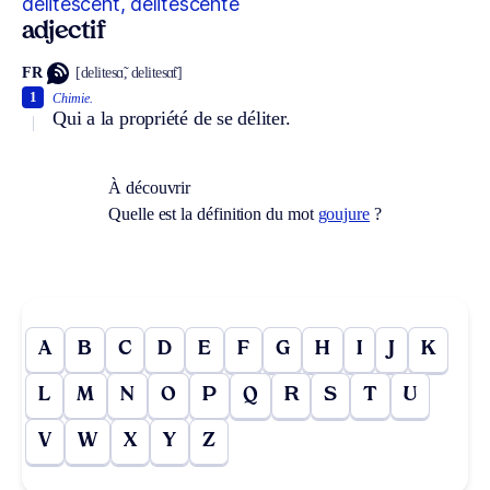
délitescent, délitescente
adjectif
FR
[delitesɑ̃, delitesɑ̃t]
1
Chimie.
Qui a la propriété de se déliter.
À découvrir
Quelle est la définition du mot
goujure
?
A
B
C
D
E
F
G
H
I
J
K
L
M
N
O
P
Q
R
S
T
U
V
W
X
Y
Z