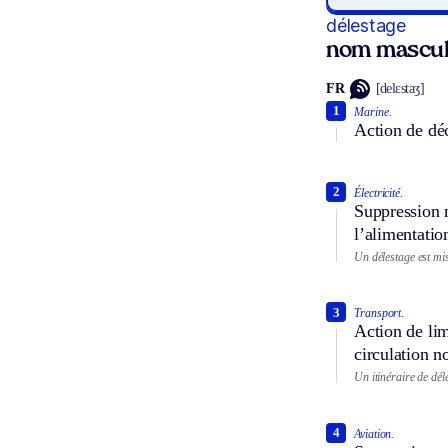
délestage
nom mascul
FR
[delɛstaʒ]
1
Marine.
Action de déc
2
Électricité.
Suppression m
l’alimentatio
Un délestage est mi
3
Transport.
Action de lim
circulation n
Un itinéraire de dél
4
Aviation.