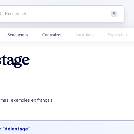
mmencez à chercher un mot dans le dictionnaire :
S
esults found.
Synonymes
Contraires
Locutions
Expressions
stage
ymes, exemples en français
de
“délestage“