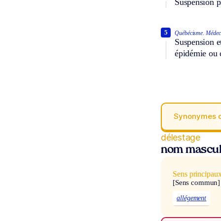
Suspension pr
5
Québécisme.
Médec
Suspension et
épidémie ou d
Synonymes 
délestage
nom mascul
Sens principau
[Sens commun]
allégement