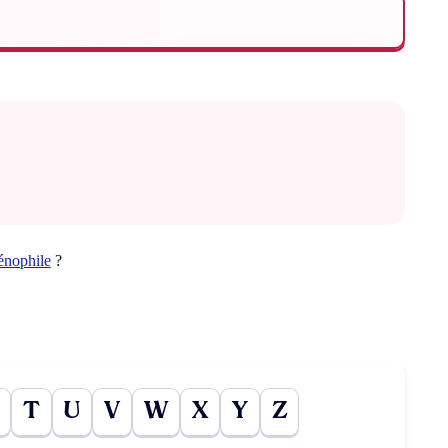
énophile
?
T
U
V
W
X
Y
Z