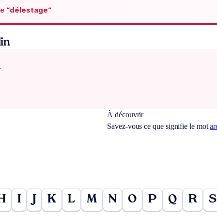
de
“délestage“
in
x
À découvrir
Savez-vous ce que signifie le mot
ar
H
I
J
K
L
M
N
O
P
Q
R
S