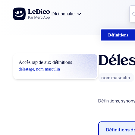
Aller au contenu
Co
Dictionnaire
0
r
Définitions
Déle
Accès rapide aux définitions
délestage, nom masculin
nom masculin
Définitions, synon
Définitions 