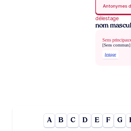
Antonymes 
délestage
nom mascul
Sens principau
[Sens commun]
lestage
A
B
C
D
E
F
G