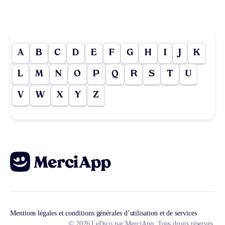
A
B
C
D
E
F
G
H
I
J
K
L
M
N
O
P
Q
R
S
T
U
V
W
X
Y
Z
Mentions légales et conditions générales d’utilisation et de services
© 2026 LeDico par MerciApp. Tous droits réservés.