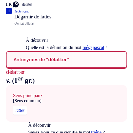
FR
[delate]
1
Technique.
Dégarnir de lattes.
Un toit délatté.
À découvrir
Quelle est la définition du mot
mégapascal
?
Antonymes de
“délatter“
délatter
er
v. (1
gr.)
Sens principaux
[Sens commun]
latter
À découvrir
Savez-vous ce que signifie le mot
traîne
?