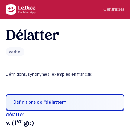
Aller au contenu
Contraires
Délatter
verbe
Définitions, synonymes, exemples en français
Définitions de
“délatter“
délatter
er
v. (1
gr.)