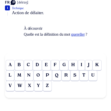
FR
[delɛtaʒ]
1
Technique.
Action de délaiter.
À découvrir
Quelle est la définition du mot
quereller
?
A
B
C
D
E
F
G
H
I
J
K
L
M
N
O
P
Q
R
S
T
U
V
W
X
Y
Z