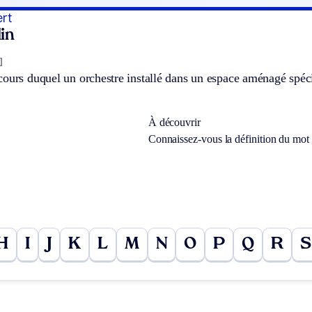
ert
in
]
ours duquel un orchestre installé dans un espace aménagé spéci
À découvrir
Connaissez-vous la définition du mot
H
I
J
K
L
M
N
O
P
Q
R
S