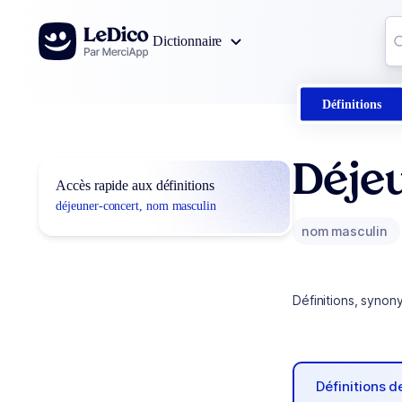
Aller au contenu
Co
Dictionnaire
0
r
Définitions
Déje
Accès rapide aux définitions
déjeuner-concert, nom masculin
nom masculin
Définitions, synon
Définitions 