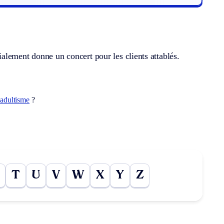
alement donne un concert pour les clients attablés.
adultisme
?
T
U
V
W
X
Y
Z