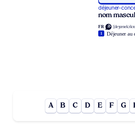
déjeuner-conc
nom mascul
FR
[deʒœnekɔ̃sɛʀ
Déjeuner au c
1
A
B
C
D
E
F
G