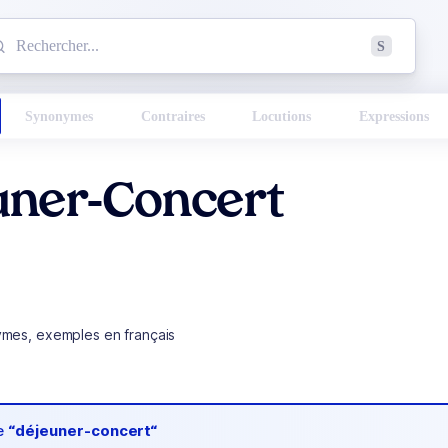
mmencez à chercher un mot dans le dictionnaire :
S
esults found.
Synonymes
Contraires
Locutions
Expressions
uner-Concert
ymes, exemples en français
de
“déjeuner-concert“