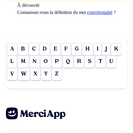
À découvrir
Connaissez-vous la définition du mot
exterritorialité
?
A
B
C
D
E
F
G
H
I
J
K
L
M
N
O
P
Q
R
S
T
U
V
W
X
Y
Z