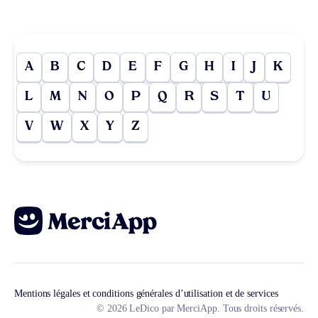
A
B
C
D
E
F
G
H
I
J
K
L
M
N
O
P
Q
R
S
T
U
V
W
X
Y
Z
Mentions légales et conditions générales d’utilisation et de services
© 2026 LeDico par MerciApp. Tous droits réservés.