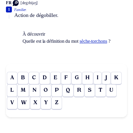
FR
[degɔbijaʒ]
1
Familier.
Action de dégobiller.
À découvrir
Quelle est la définition du mot
sèche-torchons
?
A
B
C
D
E
F
G
H
I
J
K
L
M
N
O
P
Q
R
S
T
U
V
W
X
Y
Z