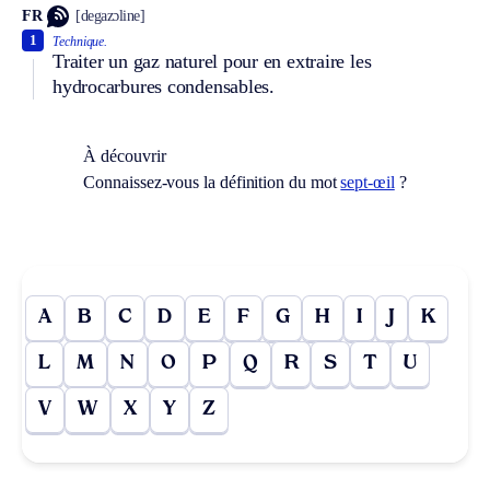
FR
[degazɔline]
1
Technique.
Traiter un gaz naturel pour en extraire les
hydrocarbures condensables.
À découvrir
Connaissez-vous la définition du mot
sept-œil
?
A
B
C
D
E
F
G
H
I
J
K
L
M
N
O
P
Q
R
S
T
U
V
W
X
Y
Z