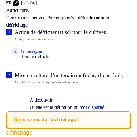
FR
[defʀiʃaʒ]
Agriculture.
Deux termes peuvent être employés :
défrichement
et
défrichage
.
Action de défricher un sol pour le cultiver.
1
Le défrichement des landes.
a
Par métonymie.
Terrain défriché.
Mise en culture d’un terrain en friche, d’une forêt.
2
Les défrichages ont augmenté la valeur du sol.
À découvrir
Quelle est la définition du mot
disparité
?
Synonymes de
“défrichage“
défrichage