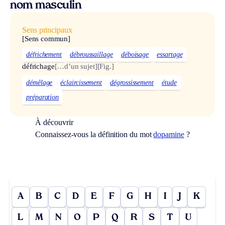
nom masculin
Sens principaux
[Sens commun]
défrichement
débroussaillage
déboisage
essartage
défrichage
[…d’un sujet]
[Fig.]
démêlage
éclaircissement
dégrossissement
étude
préparation
À découvrir
Connaissez-vous la définition du mot
dopamine
?
A
B
C
D
E
F
G
H
I
J
K
L
M
N
O
P
Q
R
S
T
U