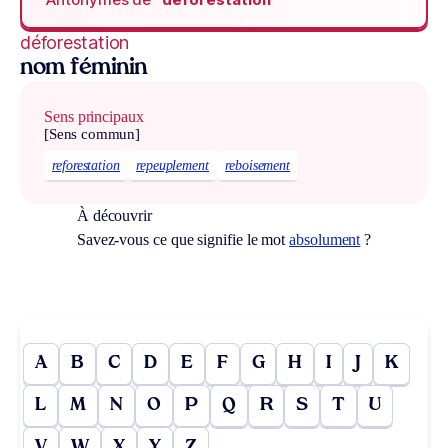
déforestation
nom féminin
Sens principaux
[Sens commun]
reforestation
repeuplement
reboisement
À découvrir
Savez-vous ce que signifie le mot
absolument
?
A
B
C
D
E
F
G
H
I
J
K
L
M
N
O
P
Q
R
S
T
U
V
W
X
Y
Z